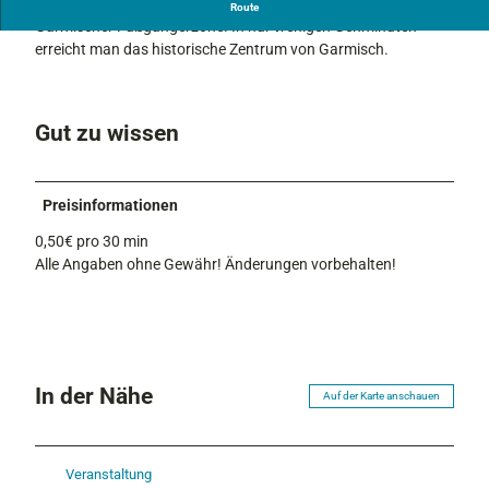
Die Tiefgarage befindet sich in einer Seitenstraße der
Route
Garmischer Fußgängerzone. In nur wenigen Gehminuten
erreicht man das historische Zentrum von Garmisch.
Gut zu wissen
Preisinformationen
0,50€ pro 30 min
Alle Angaben ohne Gewähr! Änderungen vorbehalten!
In der Nähe
Auf der Karte anschauen
Veranstaltung