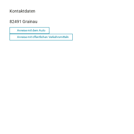
Kontaktdaten
82491
Grainau
Anreise mit dem Auto
Anreise mit öffentlichen Verkehrsmitteln