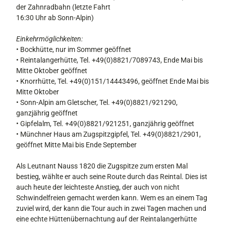
E
der Zahnradbahn (letzte Fahrt
h
16:30 Uhr ab Sonn-Alpin)
n
_
Einkehrmöglichkeiten:
0
• Bockhütte, nur im Sommer geöffnet
8
• Reintalangerhütte, Tel. +49(0)8821/7089743, Ende Mai bis
8
Mitte Oktober geöffnet
4
• Knorrhütte, Tel. +49(0)151/14443496, geöffnet Ende Mai bis
5
Mitte Oktober
5
• Sonn-Alpin am Gletscher, Tel. +49(0)8821/921290,
.
ganzjährig geöffnet
j
• Gipfelalm, Tel. +49(0)8821/921251, ganzjährig geöffnet
p
• Münchner Haus am Zugspitzgipfel, Tel. +49(0)8821/2901,
g
geöffnet Mitte Mai bis Ende September
Als Leutnant Nauss 1820 die Zugspitze zum ersten Mal
bestieg, wählte er auch seine Route durch das Reintal. Dies ist
auch heute der leichteste Anstieg, der auch von nicht
Schwindelfreien gemacht werden kann. Wem es an einem Tag
zuviel wird, der kann die Tour auch in zwei Tagen machen und
eine echte Hüttenübernachtung auf der Reintalangerhütte