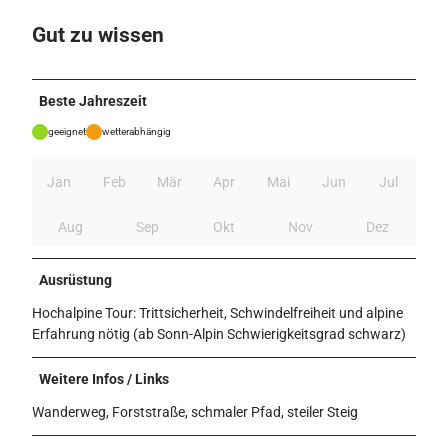
Gut zu wissen
Beste Jahreszeit
geeignet
wetterabhängig
Jan
Feb
Mär
Apr
Mai
Jun
Jul
Aug
Sep
Okt
Nov
Dez
Ausrüstung
Hochalpine Tour: Trittsicherheit, Schwindelfreiheit und alpine
Erfahrung nötig (ab Sonn-Alpin Schwierigkeitsgrad schwarz)
Weitere Infos / Links
Wanderweg, Forststraße, schmaler Pfad, steiler Steig