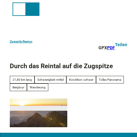
Z
u
Suche
Menü
m
I
n
h
a
Zugspitz Region
Teilen
GPX
PDF
l
t
Durch das Reintal auf die Zugspitze
21,80 km lang
Schwierigkeit: mittel
Kondition: schwer
Tolles Panorama
Bergtour
Wanderung
Z
u