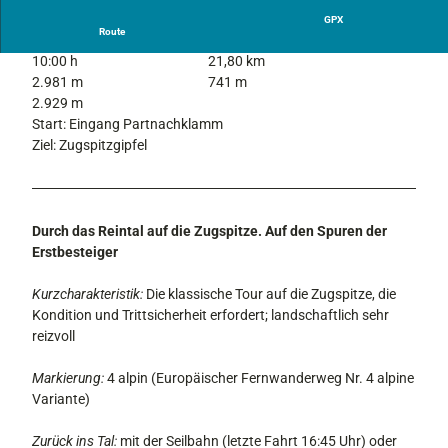
g
GPX
Route
s
10:00 h
21,80 km
p
2.981 m
741 m
i
2.929 m
t
Start: Eingang Partnachklamm
z
Ziel: Zugspitzgipfel
-
R
e
g
i
Durch das Reintal auf die Zugspitze. Auf den Spuren der
o
Erstbesteiger
n
P
Kurzcharakteristik:
Die klassische Tour auf die Zugspitze, die
r
Kondition und Trittsicherheit erfordert; landschaftlich sehr
e
reizvoll
s
s
Markierung:
4 alpin (Europäischer Fernwanderweg Nr. 4 alpine
e
Variante)
-
W
Zurück ins Tal:
mit der Seilbahn (letzte Fahrt 16:45 Uhr) oder