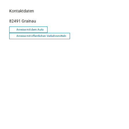
Kontaktdaten
82491
Grainau
Anreise mit dem Auto
Anreise mit öffentlichen Verkehrsmitteln