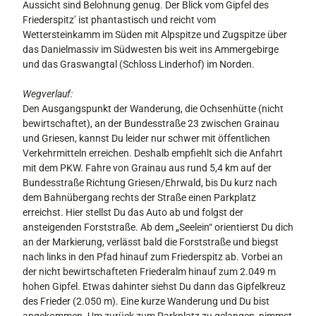
Aussicht sind Belohnung genug. Der Blick vom Gipfel des
Friederspitz’ ist phantastisch und reicht vom
Wettersteinkamm im Süden mit Alpspitze und Zugspitze über
das Danielmassiv im Südwesten bis weit ins Ammergebirge
und das Graswangtal (Schloss Linderhof) im Norden.
Wegverlauf:
Den Ausgangspunkt der Wanderung, die Ochsenhütte (nicht
bewirtschaftet), an der Bundesstraße 23 zwischen Grainau
und Griesen, kannst Du leider nur schwer mit öffentlichen
Verkehrmitteln erreichen. Deshalb empfiehlt sich die Anfahrt
mit dem PKW. Fahre von Grainau aus rund 5,4 km auf der
Bundesstraße Richtung Griesen/Ehrwald, bis Du kurz nach
dem Bahnübergang rechts der Straße einen Parkplatz
erreichst. Hier stellst Du das Auto ab und folgst der
ansteigenden Forststraße. Ab dem „Seelein“ orientierst Du dich
an der Markierung, verlässt bald die Forststraße und biegst
nach links in den Pfad hinauf zum Friederspitz ab. Vorbei an
der nicht bewirtschafteten Friederalm hinauf zum 2.049 m
hohen Gipfel. Etwas dahinter siehst Du dann das Gipfelkreuz
des Frieder (2.050 m). Eine kurze Wanderung und Du bist