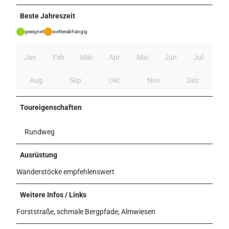
Beste Jahreszeit
geeignet
wetterabhängig
Jan
Feb
Mär
Apr
Mai
Jun
Jul
Aug
Sep
Okt
Nov
Dez
Toureigenschaften
Rundweg
Ausrüstung
Wanderstöcke empfehlenswert
Weitere Infos / Links
Forststraße, schmale Bergpfade, Almwiesen