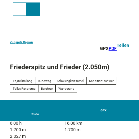
Z
u
Suche
Menü
m
I
n
h
a
Zugspitz Region
Teilen
GPX
PDF
l
t
Friederspitz und Frieder (2.050m)
16,00 km lang
Rundweg
Schwierigkeit: mittel
Kondition: schwer
Tolles Panorama
Bergtour
Wanderung
GPX
Route
6:00 h
16,00 km
1.700 m
1.700 m
2.027 m