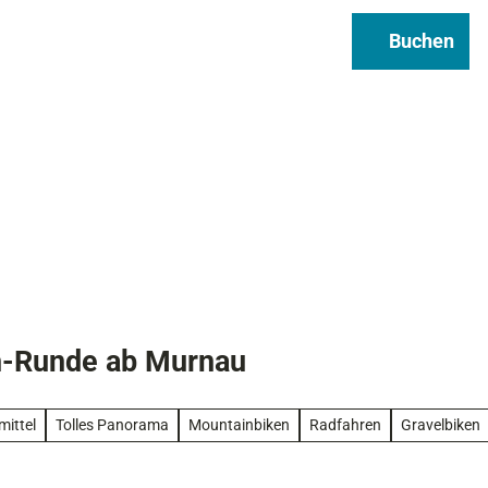
Regional & Genuss
Infos
Buchen
Suche
ch-Runde ab Murnau
mittel
Tolles Panorama
Mountainbiken
Radfahren
Gravelbiken