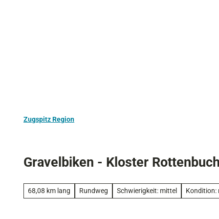
Z
Aktivurlaub
Kultur
Ausflugstipps
u
m
I
n
h
a
l
t
Zugspitz Region
Gravelbiken - Kloster Rottenbu
68,08 km lang
Rundweg
Schwierigkeit: mittel
Kondition: 