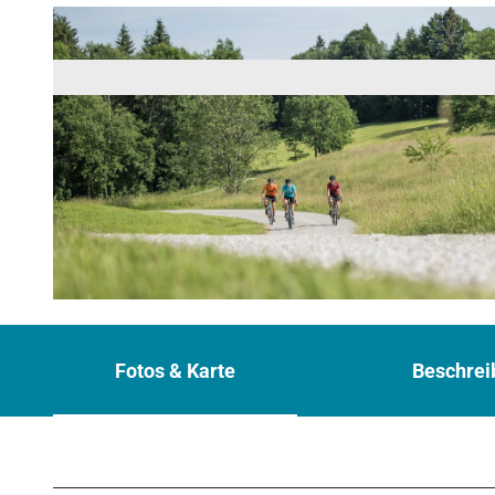
© Ammergauer Alpen GmbH / Hansi Heckmair, Das Blaue Land
Fotos & Karte
Beschrei