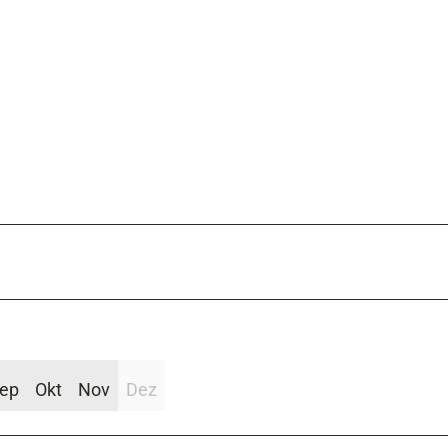
ep
Okt
Nov
Dez