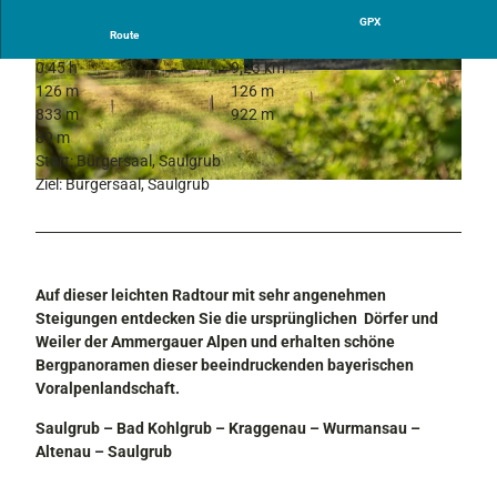
GPX
Route
0:45 h
9,23 km
© Hansi Heckmair, Ammergauer Alpen GmbH |
© Hansi Heckmair, Ammergauer Alpen GmbH |
126 m
126 m
CC-BY
CC-BY
833 m
922 m
89 m
Start: Bürgersaal, Saulgrub
Ziel: Bürgersaal, Saulgrub
© Simon Bauer, Ammergauer Alpen GmbH |
CC-BY
Auf dieser
leichten Radtour
mit sehr
angenehmen
Steigungen
entdecken Sie die
ursprünglichen
Dörfer und
Weiler
der Ammergauer Alpen und erhalten schöne
Bergpanoramen dieser beeindruckenden bayerischen
Voralpenlandschaft.
Saulgrub – Bad Kohlgrub – Kraggenau – Wurmansau –
Altenau – Saulgrub