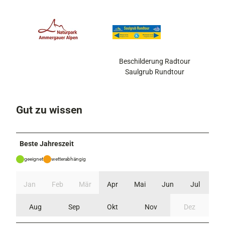
Beschilderung Radtour
Saulgrub Rundtour
Gut zu wissen
Beste Jahreszeit
geeignet
wetterabhängig
Jan
Feb
Mär
Apr
Mai
Jun
Jul
Aug
Sep
Okt
Nov
Dez