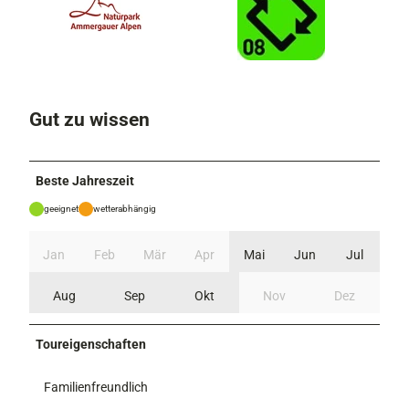
Gut zu wissen
Beste Jahreszeit
geeignet
wetterabhängig
Jan
Feb
Mär
Apr
Mai
Jun
Jul
Aug
Sep
Okt
Nov
Dez
Toureigenschaften
Familienfreundlich