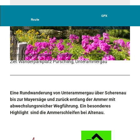
GPX
Route
3:20 h
12,65 km
© Thorsten Unseld, www.farbwerk.net
© Thorsten Unseld, Naturpark Ammergauer Al
107 m
107 m
pen
809 m
877 m
68 m
Start: Wanderparkplatz Pürschling, Unterammergau
Ziel: Wanderparkplatz Pürschling, Unterammergau
© Anton Brey, Ammergauer Alpen GmbH
Eine Rundwanderung von Unterammergau über Scherenau
bis zur Mayersäge und zurück entlang der Ammer mit
abwechslungsreicher Wegführung. Ein besonderes
Highlight sind die Ammerschleifen bei Altenau.