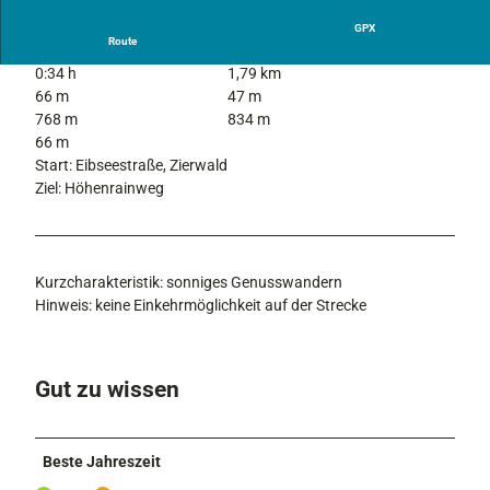
c
h
GPX
Route
n
0:34 h
1,79 km
e
66 m
47 m
e
768 m
834 m
s
66 m
c
Start: Eibseestraße, Zierwald
h
Ziel: Höhenrainweg
u
h
w
a
n
Kurzcharakteristik: sonniges Genusswandern
d
Hinweis: keine Einkehrmöglichkeit auf der Strecke
e
r
n
Gut zu wissen
S
t
u
Beste Jahreszeit
i
b