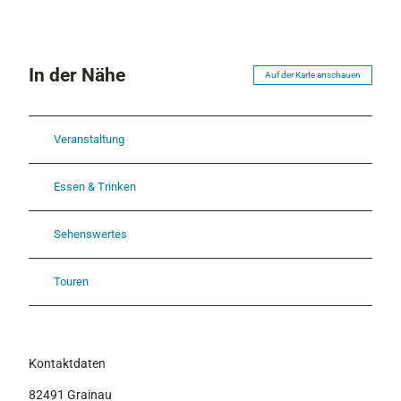
(
2
)
.
In der Nähe
Auf der Karte anschauen
j
p
g
Veranstaltung
Essen & Trinken
Sehenswertes
Touren
Kontaktdaten
82491
Grainau