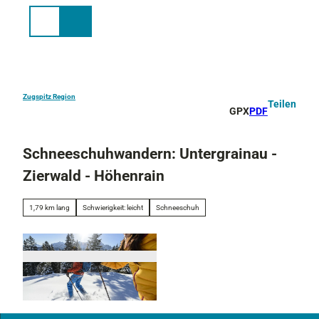
Z
u
Suche
Menü
m
I
n
h
a
Zugspitz Region
Teilen
GPX
PDF
l
t
Schneeschuhwandern: Untergrainau -
Zierwald - Höhenrain
1,79 km lang
Schwierigkeit: leicht
Schneeschuh
S