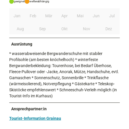
geeignet
wetterabhängig
n
©
Jan
Feb
Mär
Apr
Mai
Jun
Jul
Z
u
Aug
Sep
Okt
Nov
Dez
g
s
p
Ausrüstung
i
* wasserabweisende Bergwanderschuhe mit stabiler
t
Profilsohle (am besten knöchelhoch) * winterfeste
z
Bergwanderbekleidung: Tourenhose, bei Bedarf Überhose,
r
Fleece-Pullover oder -Jacke, Anorak, Mütze, Handschuhe, evtl.
e
Gamaschen * Sonnenschutz, Sonnenbrille * Trinkflasche
g
(wärmeisolierend), Notverpflegung * Gästekarte * Teleskop-
i
Skistöcke empfehlenswert * Schneeschuh-Verleih möglich (in
o
Tourist-Info im Kurhaus)
n
–
W
Ansprechpartner:in
E
Tourist-Information Grainau
h
n