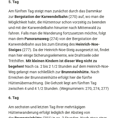
5. Tag
Am fünften Tag steigt man zunächst durch das Dammkar
zur
Bergstation der Karwendelbahn
(270) auf, wo man die
Möglichkeit habt, die Hüttentour schon vorzeitig zu beenden
und mit der Karwendelbahn hinunter nach Mittenwald zu
fahren. Falls man die Wanderung fortzusetzen möchte, folgt
man dem
Panoramaweg
(274) von der Bergsta­tion der
Karwendelbahn aus bis zum Ein­stieg des
Heinrich-Noe-
Steiges
(277). Da der Heinrich-Noe-Steig ausgesetzt ist, findet
man hier einige Sicherungselemen­te, wie Drahtseile oder
Tritthilfen.
Mit kleinen Kindern ist dieser Weg nicht zu
begehen!
Nach ca. 2 bis 2 1/2 Stunden auf dem Heinrich-Noe-
Weg gelangt man schließlich zur
Brunnsteinhütte.
Nach
Erreichen der Brunnsteinhütte erfolgt hier die fünfte
Hüttenübernachtung. Die Geh­zeit liegt am fünften Tag
zwischen 4 und 4 1/2 Stunden. (Wegnummern: 270, 274, 277)
6. Tag
Am sechsten und letzten Tag Ihrer mehr­tägigen
Hüttenwanderung erfolgt lediglich der Abstieg von