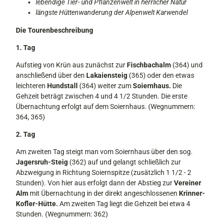
lebendige Tier- und Pflanzenwelt in herrlicher Natur
längste Hüttenwanderung der Alpenwelt Karwendel
Die Tourenbeschreibung
1. Tag
Aufstieg von Krün aus zunächst zur
Fisch­bachalm
(364) und
anschließend über den
Lakaiensteig
(365) oder den etwas
leichteren
Hundstall
(364) weiter zum
Soiernhaus.
Die
Gehzeit beträgt zwischen 4 und 4 1/2 Stunden. Die erste
Übernachtung erfolgt auf dem Soiernhaus. (Wegnummern:
364, 365)
2. Tag
Am zweiten Tag steigt man vom Soiern­haus über den sog.
Jagersruh-Steig
(362) auf und gelangt schließlich zur
Abzwei­gung in Richtung Soiernspitze (zusätzlich 1 1/2 - 2
Stunden). Von hier aus erfolgt dann der Abstieg zur
Vereiner
Alm
mit Übernachtung in der direkt angeschlos­senen
Krinner-
Kofler-Hütte.
Am zweiten Tag liegt die Gehzeit bei etwa 4
Stunden. (Wegnummern: 362)