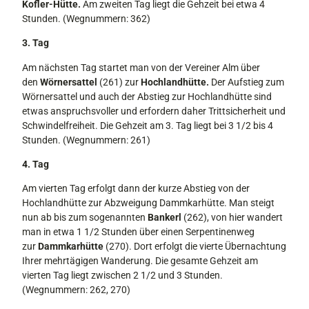
Kofler-Hütte.
Am zweiten Tag liegt die Gehzeit bei etwa 4
Stunden. (Wegnummern: 362)
3. Tag
Am nächsten Tag startet man von der Ver­einer Alm über
den
Wörnersattel
(261) zur
Hochlandhütte.
Der Aufstieg zum
Wörnersattel und auch der Abstieg zur Hochlandhütte sind
etwas anspruchsvol­ler und erfordern daher Trittsicherheit und
Schwindelfreiheit. Die Gehzeit am 3. Tag liegt bei 3 1/2 bis 4
Stunden. (Wegnummern: 261)
4. Tag
Am vierten Tag erfolgt dann der kurze Abstieg von der
Hochlandhütte zur Ab­zweigung Dammkarhütte. Man steigt
nun ab bis zum sogenannten
Bankerl
(262), von hier wandert
man in etwa 1 1/2 Stunden über einen Serpentinenweg
zur
Dammkar­hütte
(270). Dort erfolgt die vierte Über­nachtung
Ihrer mehrtägigen Wanderung. Die gesamte Gehzeit am
vierten Tag liegt zwischen 2 1/2 und 3 Stunden.
(Wegnummern: 262, 270)