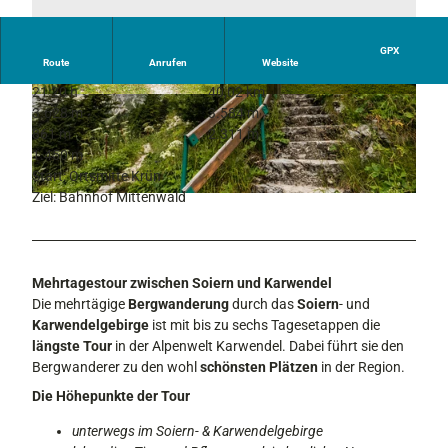
GPX
Route
Anrufen
Website
21:20 h
40,02 km
© Zugspitz Region GmbH | Erika Sprengler, Eri
© Alpenwelt Karwendel | Wolfgang Ehn
3.628 m
3.584 m
ka Spengler / ulligunde.com
861 m
2.311 m
1.450 m
Start: Ortsmitte Krün
Ziel: Bahnhof Mittenwald
© Zugspitz Region GmbH | Erika Sprengler, Erika Spengler / ulligunde.com
Mehrtagestour zwischen Soiern und Karwendel
Die mehrtägige
Bergwanderung
durch das
Soiern
- und
Karwendelgebirge
ist mit bis zu sechs Tagesetappen die
längste Tour
in der Alpenwelt Karwendel. Dabei führt sie den
Bergwanderer zu den wohl
schönsten Plätzen
in der Region.
Die Höhepunkte der Tour
unterwegs im Soiern- & Karwendelgebirge