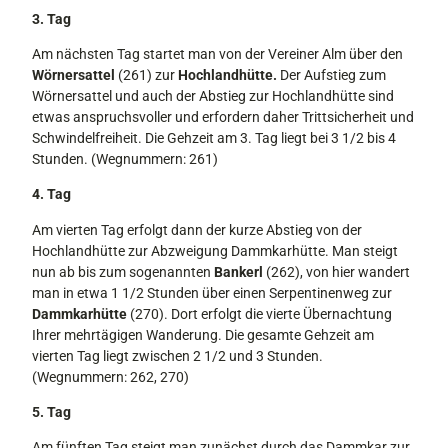
3. Tag
Am nächsten Tag startet man von der Ver­einer Alm über den
Wörnersattel
(261) zur
Hochlandhütte.
Der Aufstieg zum
Wörnersattel und auch der Abstieg zur Hochlandhütte sind
etwas anspruchsvol­ler und erfordern daher Trittsicherheit und
Schwindelfreiheit. Die Gehzeit am 3. Tag liegt bei 3 1/2 bis 4
Stunden. (Wegnummern: 261)
4. Tag
Am vierten Tag erfolgt dann der kurze Abstieg von der
Hochlandhütte zur Ab­zweigung Dammkarhütte. Man steigt
nun ab bis zum sogenannten
Bankerl
(262), von hier wandert
man in etwa 1 1/2 Stunden über einen Serpentinenweg zur
Dammkar­hütte
(270). Dort erfolgt die vierte Über­nachtung
Ihrer mehrtägigen Wanderung. Die gesamte Gehzeit am
vierten Tag liegt zwischen 2 1/2 und 3 Stunden.
(Wegnummern: 262, 270)
5. Tag
Am fünften Tag steigt man zunächst durch das Dammkar zur