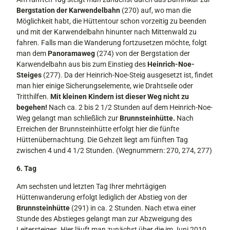
Bergstation der Karwendelbahn
(270) auf, wo man die
Möglichkeit habt, die Hüttentour schon vorzeitig zu beenden
und mit der Karwendelbahn hinunter nach Mittenwald zu
fahren. Falls man die Wanderung fortzusetzen möchte, folgt
man dem
Panoramaweg
(274) von der Bergsta­tion der
Karwendelbahn aus bis zum Ein­stieg des
Heinrich-Noe-
Steiges
(277). Da der Heinrich-Noe-Steig ausgesetzt ist, findet
man hier einige Sicherungselemen­te, wie Drahtseile oder
Tritthilfen.
Mit kleinen Kindern ist dieser Weg nicht zu
begehen!
Nach ca. 2 bis 2 1/2 Stunden auf dem Heinrich-Noe-
Weg gelangt man schließlich zur
Brunnsteinhütte.
Nach
Erreichen der Brunnsteinhütte erfolgt hier die fünfte
Hüttenübernachtung. Die Geh­zeit liegt am fünften Tag
zwischen 4 und 4 1/2 Stunden. (Wegnummern: 270, 274, 277)
6. Tag
Am sechsten und letzten Tag Ihrer mehr­tägigen
Hüttenwanderung erfolgt lediglich der Abstieg von der
Brunnsteinhütte
(291) in ca. 2 Stunden. Nach etwa einer
Stunde des Abstieges gelangt man zur Abzweigung des
Leitersteiges. Hier läuft man zunächst über die im Juni 2010