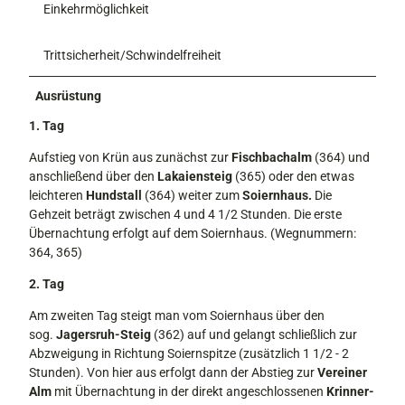
Einkehrmöglichkeit
Trittsicherheit/Schwindelfreiheit
Ausrüstung
1. Tag
Aufstieg von Krün aus zunächst zur
Fisch­bachalm
(364) und
anschließend über den
Lakaiensteig
(365) oder den etwas
leichteren
Hundstall
(364) weiter zum
Soiernhaus.
Die
Gehzeit beträgt zwischen 4 und 4 1/2 Stunden. Die erste
Übernachtung erfolgt auf dem Soiernhaus. (Wegnummern:
364, 365)
2. Tag
Am zweiten Tag steigt man vom Soiern­haus über den
sog.
Jagersruh-Steig
(362) auf und gelangt schließlich zur
Abzwei­gung in Richtung Soiernspitze (zusätzlich 1 1/2 - 2
Stunden). Von hier aus erfolgt dann der Abstieg zur
Vereiner
Alm
mit Übernachtung in der direkt angeschlos­senen
Krinner-