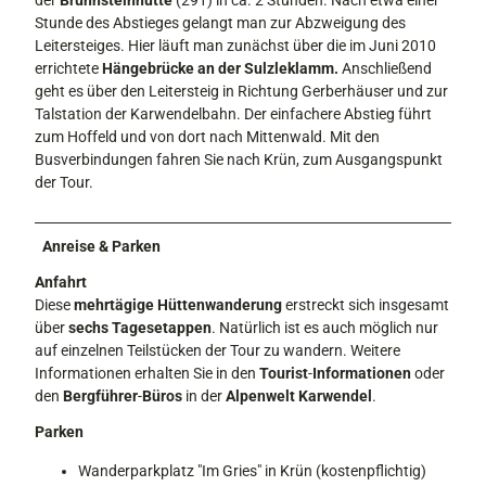
der
Brunnsteinhütte
(291) in ca. 2 Stunden. Nach etwa einer
Stunde des Abstieges gelangt man zur Abzweigung des
Leitersteiges. Hier läuft man zunächst über die im Juni 2010
errich­tete
Hängebrücke an der Sulzleklamm.
Anschließend
geht es über den Leitersteig in Richtung Gerberhäuser und zur
Talstati­on der Karwendelbahn. Der einfachere Ab­stieg führt
zum Hoffeld und von dort nach Mittenwald. Mit den
Busverbindun­gen fahren Sie nach Krün, zum Ausgangs­punkt
der Tour.
Anreise & Parken
Anfahrt
Diese
mehrtägige Hüttenwanderung
erstreckt sich insgesamt
über
sechs Tagesetappen
. Natürlich ist es auch möglich nur
auf einzelnen Teilstücken der Tour zu wandern. Weitere
Informationen erhalten Sie in den
Tourist
-
Informationen
oder
den
Bergführer
-
Büros
in der
Alpenwelt Karwendel
.
Parken
Wanderparkplatz "Im Gries" in Krün (kostenpflichtig)