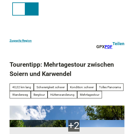
Z
u
Suche
Menü
m
I
n
h
a
Zugspitz Region
Teilen
GPX
PDF
l
t
Tourentipp: Mehrtagestour zwischen
Soiern und Karwendel
40,02 km lang
Schwierigkeit: schwer
Kondition: schwer
Tolles Panorama
Wanderweg
Bergtour
Hüttenwanderung
Mehrtagestour