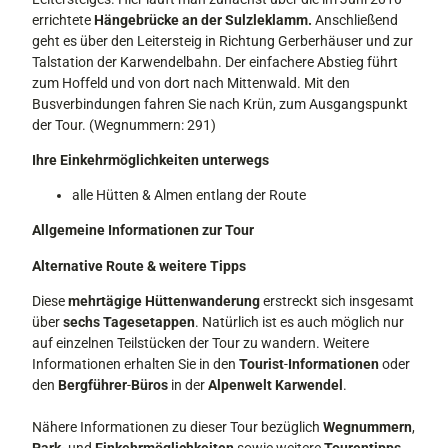
errich­tete
Hängebrücke an der Sulzleklamm.
Anschließend
geht es über den Leitersteig in Richtung Gerberhäuser und zur
Talstati­on der Karwendelbahn. Der einfachere Ab­stieg führt
zum Hoffeld und von dort nach Mittenwald. Mit den
Busverbindun­gen fahren Sie nach Krün, zum Ausgangs­punkt
der Tour. (Wegnummern: 291)
Ihre Einkehrmöglichkeiten unterwegs
alle Hütten & Almen entlang der Route
Allgemeine Informationen zur Tour
Alternative Route & weitere Tipps
Diese
mehrtägige Hüttenwanderung
erstreckt sich insgesamt
über
sechs Tagesetappen
. Natürlich ist es auch möglich nur
auf einzelnen Teilstücken der Tour zu wandern. Weitere
Informationen erhalten Sie in den
Tourist
-
Informationen
oder
den
Bergführer
-
Büros
in der
Alpenwelt Karwendel
.
Nähere Informationen zu dieser Tour bezüglich
Wegnummern
,
Park
- und
Einkehrmöglichkeiten
sowie weitere
Tourentipps