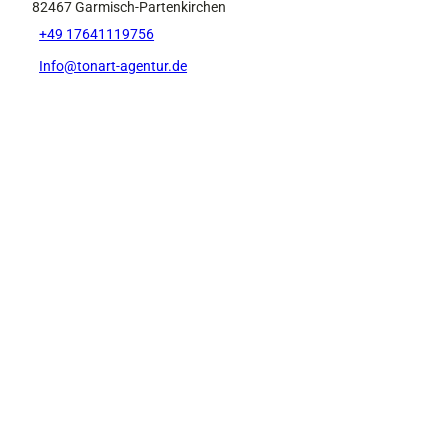
82467
Garmisch-Partenkirchen
+49 17641119756
Info@tonart-agentur.de
P