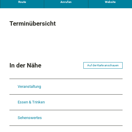
Regie: Andres Veiel (D 2024)
Route
Anrufen
Website
Terminübersicht
In der Nähe
Auf der Karte anschauen
Veranstaltung
Essen & Trinken
Sehenswertes