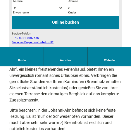
Anreise
Abreise
0
Erwachsene
Kinder
J
A
o
u
Online buchen
h
s
a
b
Service-Telefon
+49 8821 7087656
n
l
Bestehen Fragen zur Unterkunft?
J
n
i
o
i
c
h
-
k
Route
Anrufen
Website
a
Genießen Sie Ihren Urlaub einmal anders! Unsere "Johanni-
A
v
n
Alm", ein kleines freistehendes Ferienhäusl, bietet Ihnen ein
l
o
n
unvergesslich romantisches Urlaubserlebnis. Verbringen Sie
m
n
i
gemütliche Stunden vor Ihrem Kaminofen (Brennholz erhalten
d
-
Sie selbstverständlich kostenlos) oder genießen Sie von Ihrer
e
A
eigenen Terrasse den einmaligen Bergblick auf das komplette
r
l
Zugspitzmassiv.
T
m
e
Bitte beachten: in der Johanni-Alm befindet sich keine feste
r
Heizung. Es ist "nur" der Schwedenofen vorhanden. Dieser
r
macht aber sehr sehr warm :-) Brennholz ist reichlich und
a
natürlich kostenlos vorhanden!
s