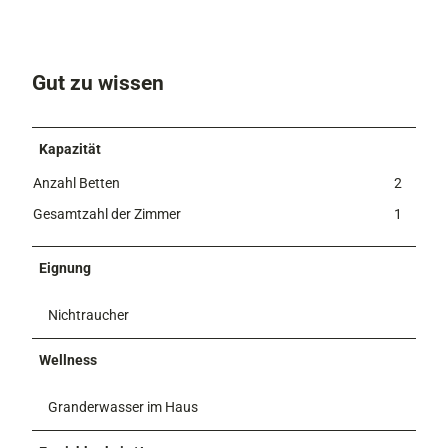
s
e
Gut zu wissen
Kapazität
Anzahl Betten
2
Gesamtzahl der Zimmer
1
Eignung
Nichtraucher
Wellness
Granderwasser im Haus