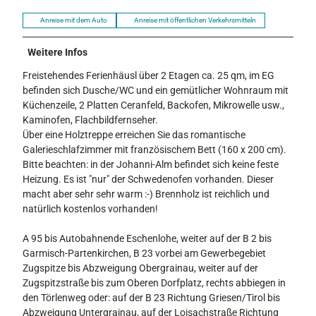
Anreise mit dem Auto
Anreise mit öffentlichen Verkehrsmitteln
Weitere Infos
Freistehendes Ferienhäusl über 2 Etagen ca. 25 qm, im EG
befinden sich Dusche/WC und ein gemütlicher Wohnraum mit
Küchenzeile, 2 Platten Ceranfeld, Backofen, Mikrowelle usw.,
Kaminofen, Flachbildfernseher.
Über eine Holztreppe erreichen Sie das romantische
Galerieschlafzimmer mit französischem Bett (160 x 200 cm).
Bitte beachten: in der Johanni-Alm befindet sich keine feste
Heizung. Es ist "nur" der Schwedenofen vorhanden. Dieser
macht aber sehr sehr warm :-) Brennholz ist reichlich und
natürlich kostenlos vorhanden!
A 95 bis Autobahnende Eschenlohe, weiter auf der B 2 bis
Garmisch-Partenkirchen, B 23 vorbei am Gewerbegebiet
Zugspitze bis Abzweigung Obergrainau, weiter auf der
Zugspitzstraße bis zum Oberen Dorfplatz, rechts abbiegen in
den Törlenweg oder: auf der B 23 Richtung Griesen/Tirol bis
Abzweigung Untergrainau, auf der Loisachstraße Richtung