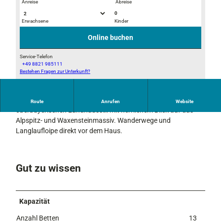
Anreise
Abreise
0
Erwachsene
Kinder
W
W
i
i
Online buchen
n
n
t
t
Service-Telefon
+49 8821 985111
e
e
Bestehen Fragen zur Unterkunft?
U
r
r
n
s
In sehr ruhiger Lage steht unser Ferienhaus im
Route
Anrufen
Website
e
oberbayerischen Landhausstil mit herrlichem Blick auf das
r
Alpspitz- und Waxensteinmassiv. Wanderwege und
H
Langlaufloipe direkt vor dem Haus.
a
u
s
Gut zu wissen
Kapazität
Anzahl Betten
13