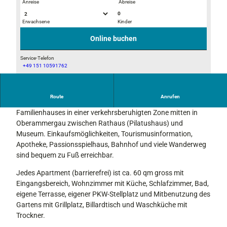
Anreise
Abreise
0
Erwachsene
Kinder
I
I
r
r
Online buchen
i
i
s
s
Service-Telefon
+49 151 10591762
K
S
I
ü
c
r
c
h
i
Route
Anrufen
h
r
Die Apartments Iris und Rose sind im Erdgeschoss eines 3-
s
e
e
Familienhauses in einer verkehrsberuhigten Zone mitten in
W
i
Oberammergau zwischen Rathaus (Pilatushaus) und
o
b
Museum. Einkaufsmöglichkeiten, Tourismusinformation,
h
p
Apotheke, Passionsspielhaus, Bahnhof und viele Wanderweg
n
l
sind bequem zu Fuß erreichbar.
e
a
n
Jedes Apartment (barrierefrei) ist ca. 60 qm gross mit
t
Eingangsbereich, Wohnzimmer mit Küche, Schlafzimmer, Bad,
z
eigene Terrasse, eigener PKW-Stellplatz und Mitbenutzung des
Gartens mit Grillplatz, Billardtisch und Waschküche mit
Trockner.