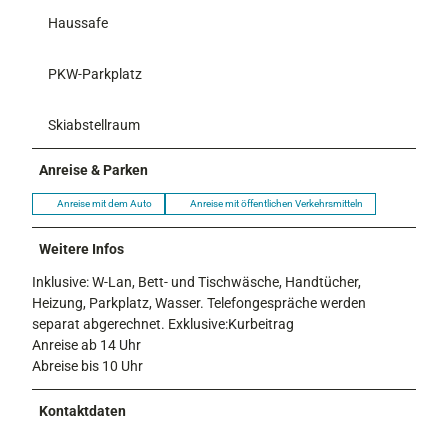
5
Haussafe
)
PKW-Parkplatz
Skiabstellraum
Anreise & Parken
Anreise mit dem Auto
Anreise mit öffentlichen Verkehrsmitteln
Weitere Infos
Inklusive: W-Lan, Bett- und Tischwäsche, Handtücher,
Heizung, Parkplatz, Wasser. Telefongespräche werden
separat abgerechnet. Exklusive:Kurbeitrag
Anreise ab 14 Uhr
Abreise bis 10 Uhr
Kontaktdaten