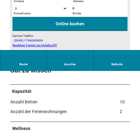
Anreise
Abreise
0
Erwachsene
Kinder
H
I
o
M
Online buchen
t
G
e
P
Service-Telefon
(0049) 1794040404
l
2
Bestehen Fragen zur Unterkunft?
H
i
3
o
m
6
t
W
8
Route
Anrufen
Website
e
i
Gut zu wissen
l
n
i
t
m
e
Kapazität
S
r
o
Anzahl Betten
10
m
Anzahl der Ferienwohnungen
2
m
e
r
Wellness