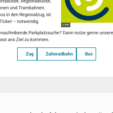
Ortsbusse, Regionalbusse,
ahnen und Trambahnen.
s in den Regionalzug, ist
Ticket – notwendig.
© MVV
enaufreibende Parkplatzsuche? Dann nutze gerne unsere 
sst ans Ziel zu kommen.
Zug
Zahnradbahn
Bus