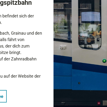
gspitzbahn
befindet sich der
n.
bach, Grainau und den
alls fährt von
s, der dich zum
itze bringt.
uf der Zahnradbahn
u auf der Website der
ee