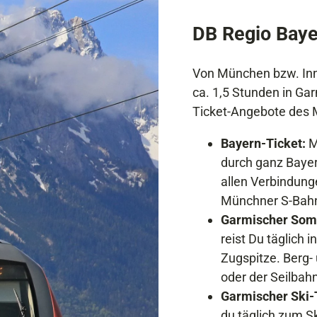
DB Regio Baye
Von München bzw. Inns
ca. 1,5 Stunden in Gar
Ticket-Angebote des 
Bayern-Ticket:
M
durch ganz Bayern
allen Verbindun
Münchner S-Bahn-
Garmischer Som
reist Du täglich 
Zugspitze. Berg-
oder der Seilbahn
Garmischer Ski-
du täglich zum 