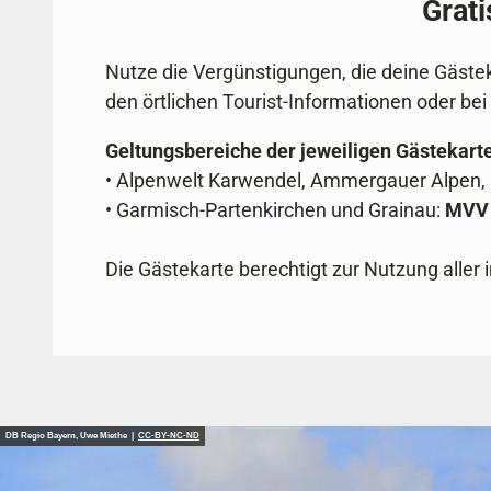
Grati
Nutze die Vergünstigungen, die deine Gästeka
den örtlichen Tourist-Informationen oder b
Geltungsbereiche der jeweiligen Gästekarte
• Alpenwelt Karwendel, Ammergauer Alpen,
• Garmisch-Partenkirchen und Grainau:
MVV 
Die Gästekarte berechtigt zur Nutzung aller 
DB Regio Bayern, Uwe Miethe |
CC-BY-NC-ND