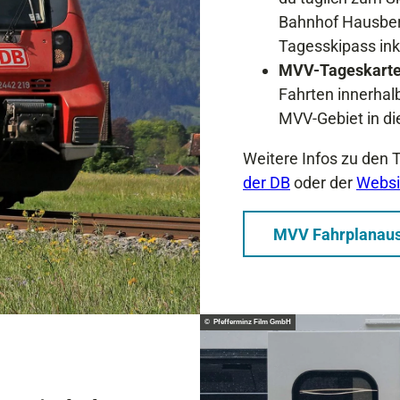
Bahnhof Hausberg
Tagesskipass ink
MVV-Tageskart
Fahrten innerhal
MVV-Gebiet in di
Weitere Infos zu den 
der DB
oder der
Websi
MVV Fahrplanaus
© Pfefferminz Film GmbH