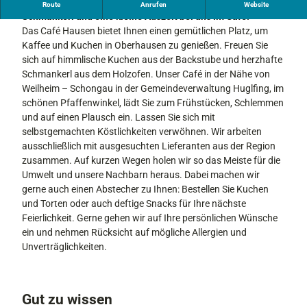
Genießen Sie selbstgemachte Kuchen, köstliche
Route
Anrufen
Website
Schmankerl und eine kleine Auszeit bei uns im Café.
Das Café Hausen bietet Ihnen einen gemütlichen Platz, um
Kaffee und Kuchen in Oberhausen zu genießen. Freuen Sie
sich auf himmlische Kuchen aus der Backstube und herzhafte
Schmankerl aus dem Holzofen. Unser Café in der Nähe von
Weilheim – Schongau in der Gemeindeverwaltung Huglfing, im
schönen Pfaffenwinkel, lädt Sie zum Frühstücken, Schlemmen
und auf einen Plausch ein. Lassen Sie sich mit
selbstgemachten Köstlichkeiten verwöhnen. Wir arbeiten
ausschließlich mit ausgesuchten Lieferanten aus der Region
zusammen. Auf kurzen Wegen holen wir so das Meiste für die
Umwelt und unsere Nachbarn heraus. Dabei machen wir
gerne auch einen Abstecher zu Ihnen: Bestellen Sie Kuchen
und Torten oder auch deftige Snacks für Ihre nächste
Feierlichkeit. Gerne gehen wir auf Ihre persönlichen Wünsche
ein und nehmen Rücksicht auf mögliche Allergien und
Unverträglichkeiten.
Gut zu wissen