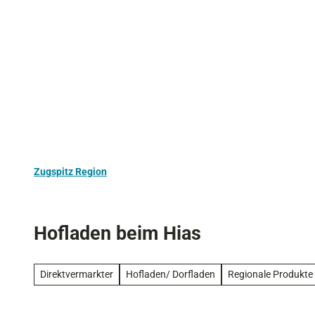
Z
Aktivurlaub
Kultur
Ausflugstipps
u
m
I
n
h
a
l
t
Zugspitz Region
Hofladen beim Hias
Direktvermarkter
Hofladen/ Dorfladen
Regionale Produkte