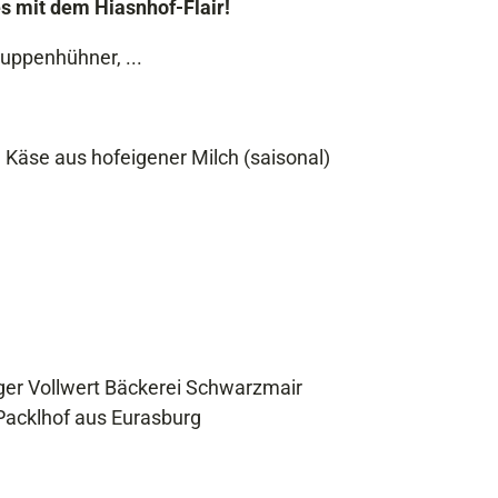
les mit dem Hiasnhof-Flair!
Suppenhühner, ...
, Käse aus hofeigener Milch (saisonal)
er Vollwert Bäckerei Schwarzmair
Packlhof aus Eurasburg