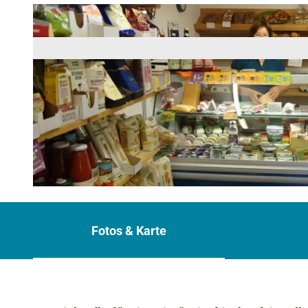
© Tourismusverband Pfaffenwinkel, Wilhelm & Agnes Edenhofer | KI-optimiert |
CC-BY-NC-ND
Fotos & Karte