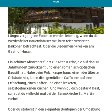
Route
Im historischen Garmisch kannst du viel entdecken. Lass dich
durch die Frühlingsstraße und die anliegenden Gassen treiben.
Lausche den Geschichten, die dir die berühmten
Lüftlmalereien an den Fassaden erzählen. Du musst kein
Bayerisch können, um sie zu verstehen.
Längst vergangene Epochen werden lebendig, wenn du die
O
Werdenfelser Bauernhäuser mit ihren reich verzierten
r
Balkonen betrachtest. Oder die Biedermeier-Fresken am
t
Gasthof Husar.
s
t
Ein schöner Abstecher führt zur Alten Kirche, die auf das 13.
e
Jahrhundert zurückgeht und einen romanisch-gotischen
i
Baustil hat. Nahe beim Polznkasperhaus, einem der ältesten
l
Gebäude hier, laden dich gemütliche Cafés ein: auf eine
G
Erfrischung, einen Kaffee und einen leckeren,
a
selbstgebackenen Kuchen. Und wenn du dich gestärkt hast,
r
schaust du vielleicht mal bei der Barockkirche St. Martin
m
vorbei.
i
s
Oder du stöberst in den eleganten Boutiquen der Umgebung
c