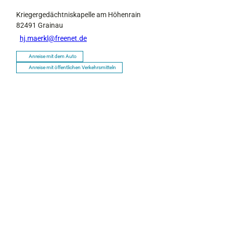
Kriegergedächtniskapelle am Höhenrain
82491
Grainau
hj.maerkl@freenet.de
Anreise mit dem Auto
Anreise mit öffentlichen Verkehrsmitteln