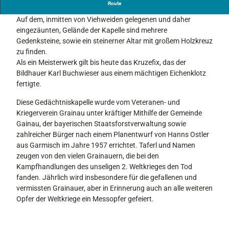
Am Höhenrain - Panoramaweg
Route
e
g
Auf dem, inmitten von Viehweiden gelegenen und daher
e
eingezäunten, Gelände der Kapelle sind mehrere
r
Gedenksteine, sowie ein steinerner Altar mit großem Holzkreuz
g
zu finden.
e
Als ein Meisterwerk gilt bis heute das Kruzefix, das der
d
Bildhauer Karl Buchwieser aus einem mächtigen Eichenklotz
ä
fertigte.
c
Diese Gedächtniskapelle wurde vom Veteranen- und
h
Kriegerverein Grainau unter kräftiger Mithilfe der Gemeinde
t
Gainau, der bayerischen Staatsforstverwaltung sowie
n
zahlreicher Bürger nach einem Planentwurf von Hanns Ostler
i
aus Garmisch im Jahre 1957 errichtet. Taferl und Namen
s
zeugen von den vielen Grainauern, die bei den
k
Kampfhandlungen des unseligen 2. Weltkrieges den Tod
a
fanden. Jährlich wird insbesondere für die gefallenen und
p
vermissten Grainauer, aber in Erinnerung auch an alle weiteren
e
Opfer der Weltkriege ein Messopfer gefeiert.
l
l
e