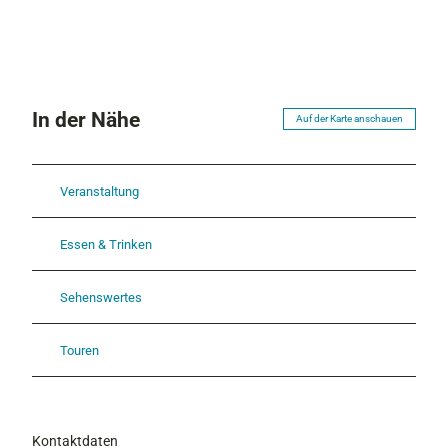
a
m
H
ö
h
e
In der Nähe
Auf der Karte anschauen
n
r
a
Veranstaltung
i
n
Essen & Trinken
Sehenswertes
Touren
Kontaktdaten