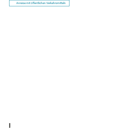
Anreise mit öffentlichen Verkehrsmitteln
P
r
o
s
Zugs
pitz R