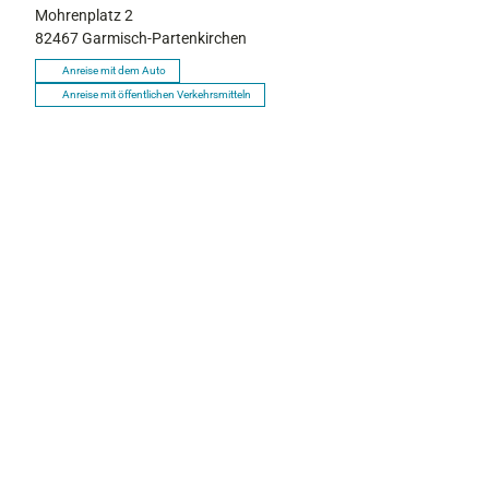
Mohrenplatz 2
82467
Garmisch-Partenkirchen
Anreise mit dem Auto
Anreise mit öffentlichen Verkehrsmitteln
P