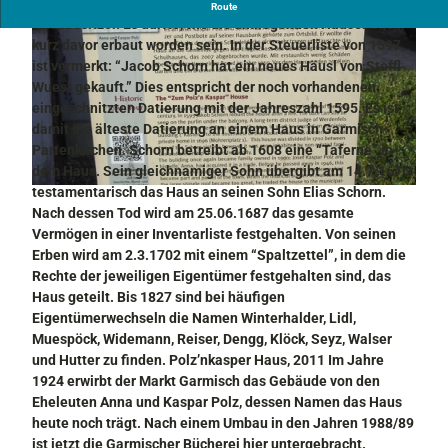
Erstmals erscheint in der Steuerliste 1559 Hans Wuest als
Route
Hausbesitzer. Es dürfte, wie die umliegenden Häuser auch,
kurz davor erbaut worden sein. In der Steuerliste von 1597
ist vermerkt: “Jacob Schorn hat ein neues Häusl von Stoffl
Wuest gekauft.” Dies entspricht der noch vorhandenen
eingeschnitzten Datierung mit der Jahreszahl 1595. Es ist
damit die älteste Datierung an einem Haus in Garmisch-
P
Partenkirchen. Schorn betreibt ab 1608 eine “Taferne” in
o
dem Haus. Sein gleichnamiger Sohn übergibt am 14.7.1676
l
testamentarisch das Haus an seinen Sohn Elias Schorn.
© GaPa Tourismus GmbH / Bettina Plank
z
Nach dessen Tod wird am 25.06.1687 das gesamte
n
Vermögen in einer Inventarliste festgehalten. Von seinen
k
Erben wird am 2.3.1702 mit einem “Spaltzettel”, in dem die
a
Rechte der jeweiligen Eigentümer festgehalten sind, das
s
Haus geteilt. Bis 1827 sind bei häufigen
p
Eigentümerwechseln die Namen Winterhalder, Lidl,
a
Muespöck, Widemann, Reiser, Dengg, Klöck, Seyz, Walser
r
und Hutter zu finden. Polz’nkasper Haus, 2011 Im Jahre
h
1924 erwirbt der Markt Garmisch das Gebäude von den
a
Eheleuten Anna und Kaspar Polz, dessen Namen das Haus
u
heute noch trägt. Nach einem Umbau in den Jahren 1988/89
s
ist jetzt die Garmischer Bücherei hier untergebracht.