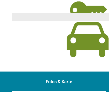
© canva |
CC-BY
Fotos & Karte