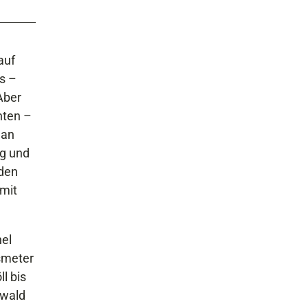
auf
s –
Aber
nten –
man
ig und
aden
 mit
hel
smeter
l bis
gwald