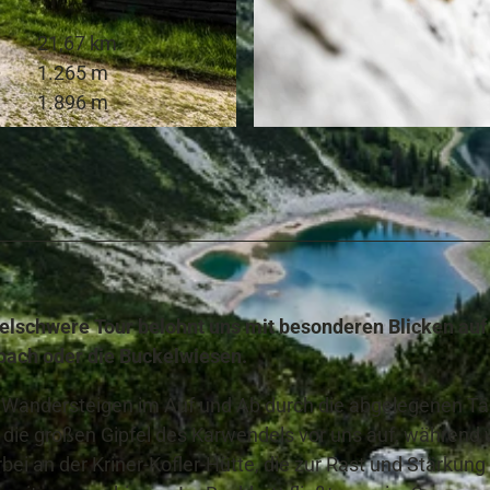
21,67 km
1.265 m
1.896 m
© Erika Spengler, Zugspitz Region
elschwere Tour belohnt uns mit besonderen Blicken auf
sbach oder die Buckelwiesen.
 Wandersteigen im Auf und Ab durch die abgelegenen Tä
h die großen Gipfel des Karwendels vor uns auf, während 
ei an der Kriner-Kofler-Hütte, die zur Rast und Stärkung