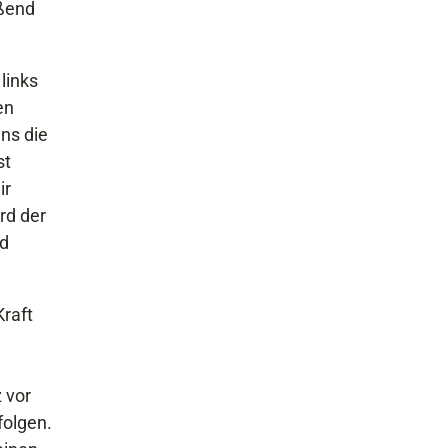
eßend
links
en
ns die
st
ir
rd der
ld
Kraft
 vor
folgen.