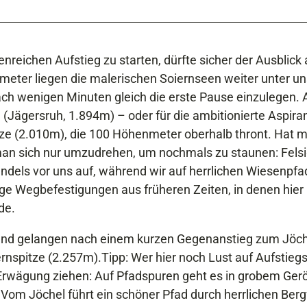
nreichen Aufstieg zu starten, dürfte sicher der Ausblick 
meter liegen die malerischen Soiernseen weiter unter un
nach wenigen Minuten gleich die erste Pause einzulegen. 
 (Jägersruh, 1.894m) – oder für die ambitionierte Aspira
ze (2.010m), die 100 Höhenmeter oberhalb thront. Hat 
t man sich nur umzudrehen, um nochmals zu staunen: Fels
wendels vor uns auf, während wir auf herrlichen Wiesenpf
e Wegbefestigungen aus früheren Zeiten, in denen hier
de.
 und gelangen nach einem kurzen Gegenanstieg zum Jöc
nspitze (2.257m).Tipp: Wer hier noch Lust auf Aufstieg
 Erwägung ziehen: Auf Pfadspuren geht es in grobem Geröl
.Vom Jöchel führt ein schöner Pfad durch herrlichen Ber