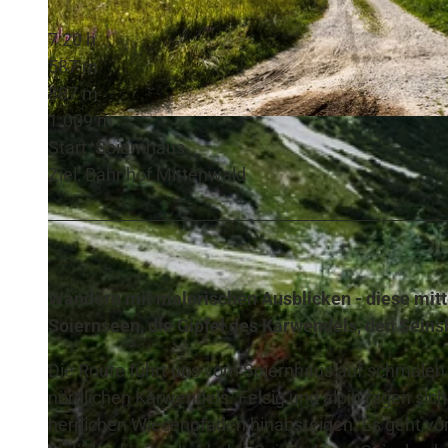
7:20 h
587 m
887 m
1.009 m
© Erika Spengler, Zugspitz Region
Start: Soiernhaus
Ziel: Bahnhof Mittenwald
Wandern mit malerischen Ausblicken - diese mitt
Soiernseen, die Gipfel des Karwendels, den Sein
Die Route führt uns vom Soiernhaus auf schmalen
nördlichen Karwendels. Felsig und alpin ragen sic
herrlichen Wiesenpfaden hinabsteigen. Es geht vorb