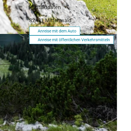
Kontaktdaten
82481
Mittenwald
Anreise mit dem Auto
Anreise mit öffentlichen Verkehrsmitteln
 die
ler des
wir auf