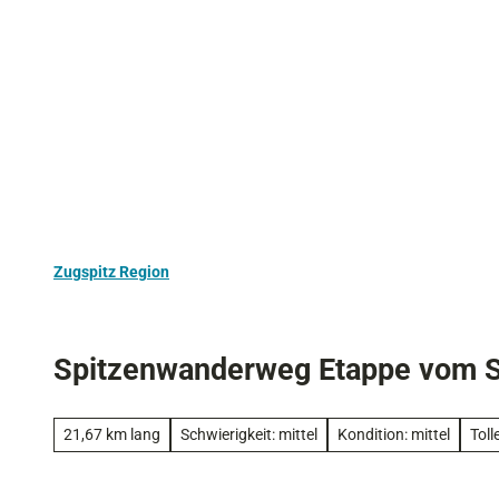
Z
Aktivurlaub
Kultur
Ausflugstipps
u
m
I
n
h
a
l
t
Zugspitz Region
Spitzenwanderweg Etappe vom S
21,67 km lang
Schwierigkeit: mittel
Kondition: mittel
Tol