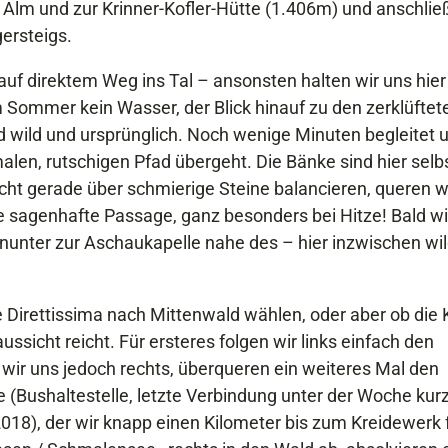
r Alm und zur Krinner-Kofler-Hütte (1.406m) und anschli
ersteigs.
o auf direktem Weg ins Tal – ansonsten halten wir uns hier 
 Sommer kein Wasser, der Blick hinauf zu den zerklüftet
wild und ursprünglich. Noch wenige Minuten begleitet u
malen, rutschigen Pfad übergeht. Die Bänke sind hier selb
cht gerade über schmierige Steine balancieren, queren w
e sagenhafte Passage, ganz besonders bei Hitze! Bald wi
inunter zur Aschaukapelle nahe des – hier inzwischen wi
 Direttissima nach Mittenwald wählen, oder aber ob die 
ssicht reicht. Für ersteres folgen wir links einfach den
 wir uns jedoch rechts, überqueren ein weiteres Mal den
(Bushaltestelle, letzte Verbindung unter der Woche kurz
018), der wir knapp einen Kilometer bis zum Kreidewerk 