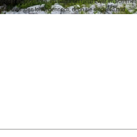
h weiter marschieren. Im Bachbett fließt zwar im Sommer
mleitenwänden lohnt dennoch, denn sie sind wild und