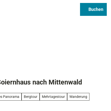
Regional & Genuss
Infos
Buchen
Suche
oiernhaus nach Mittenwald
les Panorama
Bergtour
Mehrtagestour
Wanderung