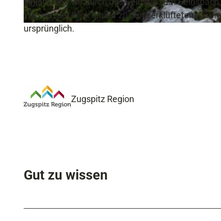
einlädt, ehe wir durch das Seinstal zum Seinsbac
Wasser, der Blick hinauf zu den zerklüfteten Kam
ursprünglich.
© Erika Sprenger, Zugspitz Region GmbH; Foto: Erika Spengler
Zugspitz Region
Gut zu wissen