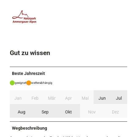
Gut zu wissen
Beste Jahreszeit
geeignet
wetterabhängig
Jan
Feb
Mär
Apr
Mai
Jun
Jul
Aug
Sep
Okt
Nov
Dez
Wegbeschreibung