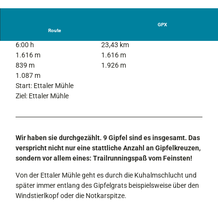
© Ammergauer Alpen GmbH / Anja Lieberherr,
Naturpark Ammergauer Alpen e.V.
GPX
Route
6:00 h
23,43 km
1.616 m
1.616 m
839 m
1.926 m
1.087 m
Start: Ettaler Mühle
Ziel: Ettaler Mühle
Wir haben sie durchgezählt. 9 Gipfel sind es insgesamt. Das
verspricht nicht nur eine stattliche Anzahl an Gipfelkreuzen,
sondern vor allem eines: Trailrunningspaß vom Feinsten!
Von der Ettaler Mühle geht es durch die Kuhalmschlucht und
später immer entlang des Gipfelgrats beispielsweise über den
Windstierlkopf oder die Notkarspitze.