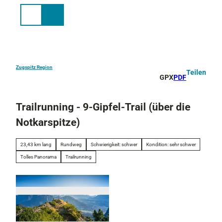
Z
u
Suche
Menü
m
I
n
h
a
Zugspitz Region
Teilen
GPX
PDF
l
t
Trailrunning - 9-Gipfel-Trail (über die
Notkarspitze)
23,43 km lang
Rundweg
Schwierigkeit: schwer
Kondition: sehr schwer
Tolles Panorama
Trailrunning