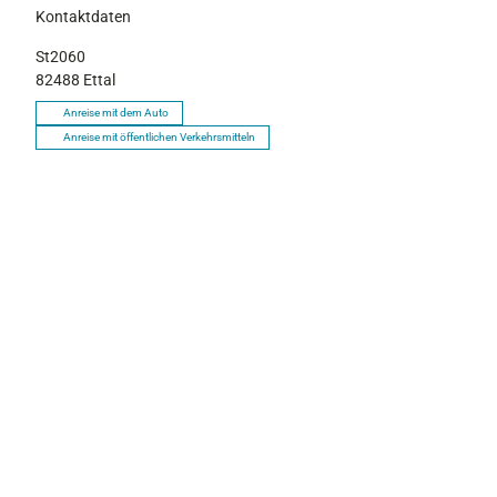
Kontaktdaten
St2060
82488
Ettal
Anreise mit dem Auto
Anreise mit öffentlichen Verkehrsmitteln