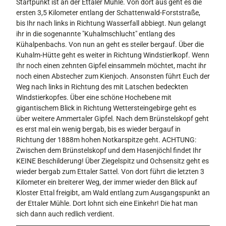
Startpunkt ist an der Ettaler Mühle. Von dort aus geht es die
ersten 3,5 Kilometer entlang der Schattenwald-Forststraße,
bis Ihr nach links in Richtung Wasserfall abbiegt. Nun gelangt
ihr in die sogenannte "Kuhalmschlucht" entlang des
Kühalpenbachs. Von nun an geht es steiler bergauf. Über die
Kuhalm-Hütte geht es weiter in Richtung Windstierlkopf. Wenn
Ihr noch einen zehnten Gipfel einsammeln möchtet, macht ihr
noch einen Abstecher zum Kienjoch. Ansonsten führt Euch der
Weg nach links in Richtung des mit Latschen bedeckten
Windstierkopfes. Über eine schöne Hochebene mit
gigantischem Blick in Richtung Wettersteingebirge geht es
über weitere Ammertaler Gipfel. Nach dem Brünstelskopf geht
es erst mal ein wenig bergab, bis es wieder bergauf in
Richtung der 1888m hohen Notkarspitze geht. ACHTUNG:
Zwischen dem Brünstelskopf und dem Hasenjöchl findet Ihr
KEINE Beschilderung! Über Ziegelspitz und Ochsensitz geht es
wieder bergab zum Ettaler Sattel. Von dort führt die letzten 3
Kilometer ein breiterer Weg, der immer wieder den Blick auf
Kloster Ettal freigibt, am Wald entlang zum Ausgangspunkt an
der Ettaler Mühle. Dort lohnt sich eine Einkehr! Die hat man
sich dann auch redlich verdient.