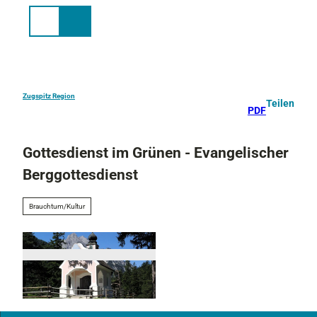
Z
u
Suche
Menü
m
I
n
h
a
Zugspitz Region
Teilen
PDF
l
t
Gottesdienst im Grünen - Evangelischer
Berggottesdienst
Brauchtum/Kultur
© AWK / Zwerger