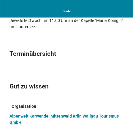
Gottesdienst im Grünen - Evangelischer Berggottesdienst
Route
Jeweils Mittwoch um 11.00 Uhr an der Kapelle "Maria Königin"
am Lautersee.
Terminübersicht
Gut zu wissen
Organisation
Alpenwelt Karwendel Mittenwald Krün Wallgau Tourismus
GmbH