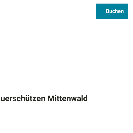
Regional & Genuss
Infos
Buchen
Suche
euerschützen Mittenwald