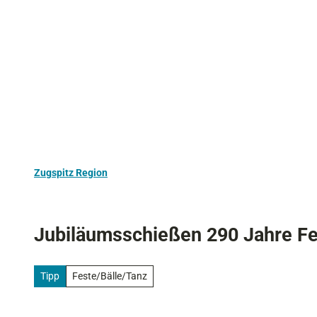
Z
Aktivurlaub
Kultur
Ausflugstipps
u
m
I
n
h
a
l
t
Zugspitz Region
Jubiläumsschießen 290 Jahre F
Tipp
Feste/Bälle/Tanz