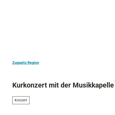
Z
Aktivurlaub
Kultur
Ausflugstipps
u
m
I
n
h
a
l
t
Zugspitz Region
Kurkonzert mit der Musikkapelle
Konzert