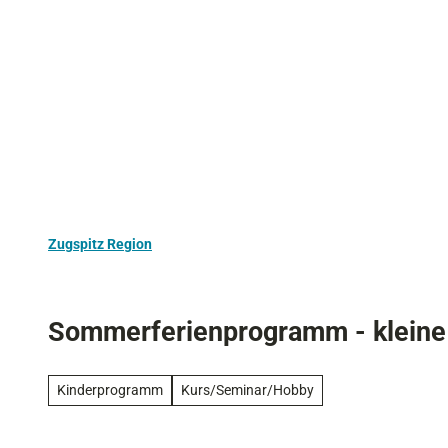
Z
Aktivurlaub
Kultur
Ausflugstipps
u
m
I
n
h
a
l
t
Zugspitz Region
Sommerferienprogramm - kleine S
Kinderprogramm
Kurs/Seminar/Hobby