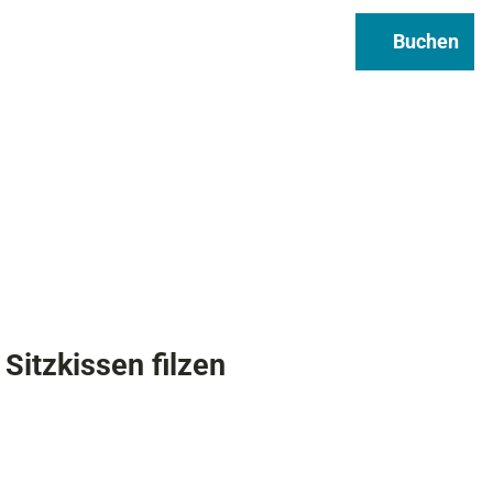
Regional & Genuss
Infos
Buchen
Suche
itzkissen filzen