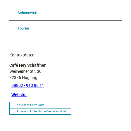
Sehenswertes
Touren
Kontaktdaten
Café Hey Schaffner
Weilheimer Str. 30
82386
Huglfing
08802 - 913 88 11
Website
Anreise mit dem Auto
Anreise mit öffentlichen Verkehrsmitteln