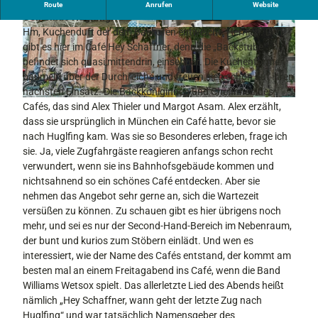
Das Café Hey Schaffner ist ein kleines Café im Bahnhof der
Route
Anrufen
Website
Gemeinde Huglfing.
Hm, Kuchenduft der dem Backofen entweicht. Herrlich. Den
© Tourismusverband Pfaffenwinkel, Elisabeth
© Tourismusverband Pfaffenwinkel, Elisabeth
Welz | KI-optimiert |
CC-BY-NC-ND
Welz | KI-optimiert |
CC-BY-NC-ND
gibt es hier im Café Hey Schaffner, denn die „Backstube“
befindet sich quasi mittendrin, einsehbar. Die Kuchenformen
baumeln über der Durchreiche und freuen sich schon auf ihren
nächsten Einsatz. Die Backköniginnen und Chefinnen des
© Tourismusverband Pfaffenwinkel, Elisabeth Welz | KI-optimiert |
CC-BY-NC-ND
Cafés, das sind Alex Thieler und Margot Asam. Alex erzählt,
dass sie ursprünglich in München ein Café hatte, bevor sie
nach Huglfing kam. Was sie so Besonderes erleben, frage ich
sie. Ja, viele Zugfahrgäste reagieren anfangs schon recht
verwundert, wenn sie ins Bahnhofsgebäude kommen und
nichtsahnend so ein schönes Café entdecken. Aber sie
nehmen das Angebot sehr gerne an, sich die Wartezeit
versüßen zu können. Zu schauen gibt es hier übrigens noch
mehr, und sei es nur der Second-Hand-Bereich im Nebenraum,
der bunt und kurios zum Stöbern einlädt. Und wen es
interessiert, wie der Name des Cafés entstand, der kommt am
besten mal an einem Freitagabend ins Café, wenn die Band
Williams Wetsox spielt. Das allerletzte Lied des Abends heißt
nämlich „Hey Schaffner, wann geht der letzte Zug nach
Huglfing“ und war tatsächlich Namensgeber des