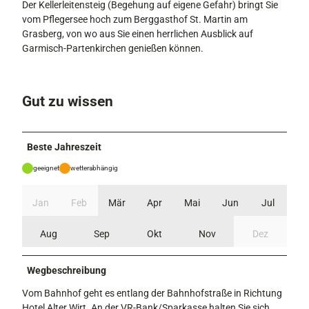
Der Kellerleitensteig (Begehung auf eigene Gefahr) bringt Sie
vom Pflegersee hoch zum Berggasthof St. Martin am
Grasberg, von wo aus Sie einen herrlichen Ausblick auf
Garmisch-Partenkirchen genießen können.
Gut zu wissen
Beste Jahreszeit
geeignet
wetterabhängig
Jan
Feb
Mär
Apr
Mai
Jun
Jul
Aug
Sep
Okt
Nov
Dez
Wegbeschreibung
Vom Bahnhof geht es entlang der Bahnhofstraße in Richtung
Hotel Alter Wirt. An der VR-Bank/Sparkasse halten Sie sich