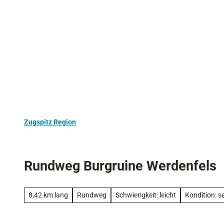
Z
Aktivurlaub
Kultur
Ausflugstipps
u
m
I
n
h
a
l
t
Zugspitz Region
Rundweg Burgruine Werdenfels
8,42 km lang
Rundweg
Schwierigkeit: leicht
Kondition: se