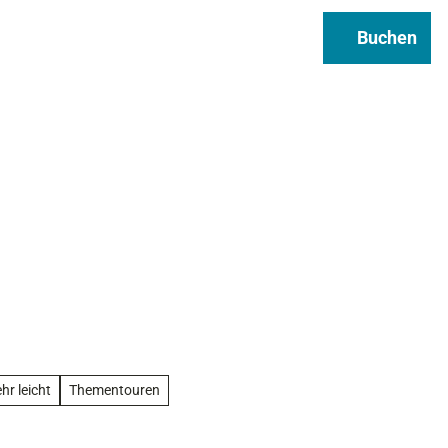
Regional & Genuss
Infos
Buchen
Suche
hr leicht
Thementouren