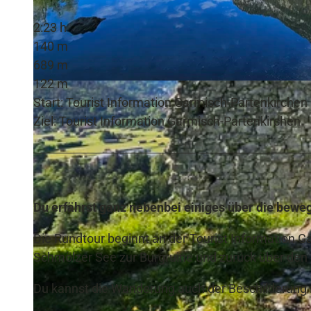
2:23 h
140 m
689 m
122 m
© Annika Hack | KI-optimiert |
CC-BY-SA
Start: Tourist Information Garmisch-Partenkirchen
Ziel: Tourist Information Garmisch-Partenkirchen
Du erfährst ganz nebenbei einiges über die bewe
Die Rundtour beginnt an der Tourist Information G
Schmölzer See zur Burgruine und zurück über den
Du kannst die Wanderung auch der Beschilderung n