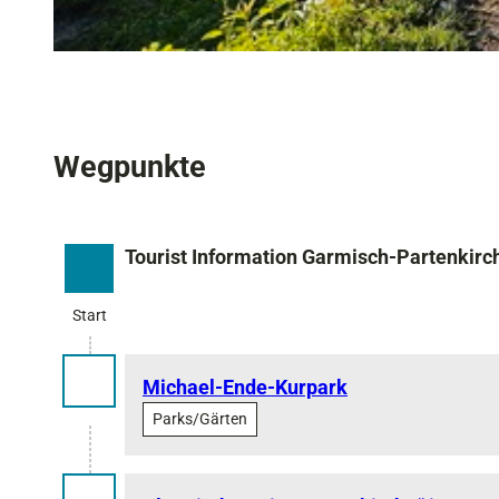
© Annika Hack | KI-optimiert |
CC-BY-SA
Wegpunkte
Tourist Information Garmisch-Partenkirc
Start
Start
Michael-Ende-Kurpark
Parks/Gärten