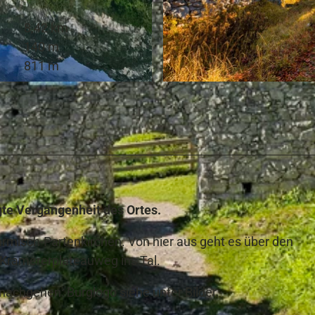
8,42 km
140 m
811 m
© Marc Hohenleitner, GaPa Tourismus | KI-optimiert
gte Vergangenheit des Ortes.
armisch-Partenkirchen. Von hier aus geht es über den
 Kramererplateauweg ins Tal.
achgehen: Burglogo siehe unter Bilder.