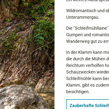
Wildromantisch und idy
Unterammergau.
Die "Schleifmühllaine
Gumpen und romantisc
Wanderweg gut zu err
In der Klamm kann man
die durch die Mühen 
Reichtum verholfen h
Schauzwecken wieder
Schleifmühle kann bes
Klamm, gibt es zudem 
besichtigen.
Zauberhafte Schle