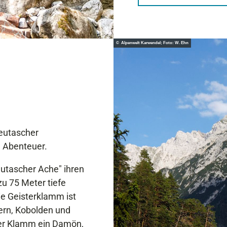
© Alpenwelt Karwendel; Foto: W. Ehn
Leutascher
e Abenteuer.
eutascher Ache" ihren
u 75 Meter tiefe
e Geisterklamm ist
ern, Kobolden und
der Klamm ein Damön,