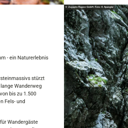
© Zugspitz Region GmbH; Foto: E. Spengler
mm - ein Naturerlebnis
rsteinmassivs stürzt
er lange Wanderweg
von bis zu 1.500
n Fels- und
 für Wandergäste