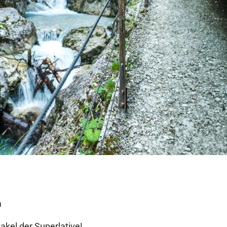
m
akel der Superlative!