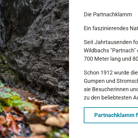
Die Partnachklamm
Ein faszinierendes Na
Seit Jahrtausenden fo
Wildbachs "Partnach" 
700 Meter lang und 80 
Schon 1912 wurde die
Gumpen und Stromschn
sie Besucherinnen und
zu den beliebtesten A
Partnachklamm fü